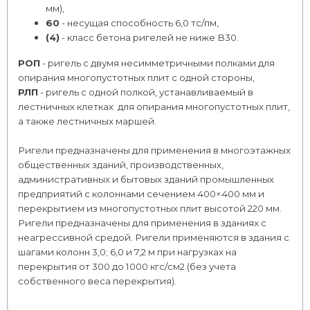
мм),
60
- несущая способность 6,0 тс/пм,
(4)
- класс бетона ригелей не ниже В30.
РОП
- ригель с двумя несимметричными полками для
опирания многопустотных плит с одной стороны,
РЛП
- ригель с одной полкой, устанавливаемый в
лестничных клетках для опирания многопустотных плит,
а также лестничных маршей.
Ригели предназначены для применения в многоэтажных
общественных зданий, производственных,
административных и бытовых зданий промышленных
предприятий с колоннами сечением 400×400 мм и
перекрытием из многопустотных плит высотой 220 мм.
Ригели предназначены для применения в зданиях с
неагрессивной средой. Ригели применяются в здания с
шагами колонн 3,0; 6,0 и 7,2 м при нагрузках на
перекрытия от 300 до 1000 кгс/см2 (без учета
собственного веса перекрытия).