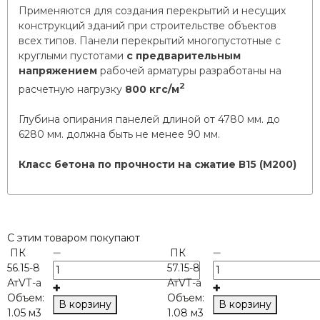
Применяются для создания перекрытий и несущих
конструкций зданий при строительстве объектов
всех типов. Панели перекрытий многопустотные с
круглыми пустотами
с предварительным
напряжением
рабочей арматуры разработаны на
2
расчетную нагрузку
800 кгс/м
Глубина опирания панелей длиной от 4780 мм. до
6280 мм. должна быть не менее 90 мм.
Класс бетона по прочности на сжатие В15 (М200)
С этим товаром покупают
ПК
ПК
56.15-8
57.15-8
АтVТ-а
АтVТ-а
Объем:
Объем:
В корзину
В корзину
1.05 м3
1.08 м3