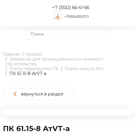
+7 (3532) 66-41-66
+79534511070
Главная
Каталог
Элементы для промышленного и нежилого
строительства
Плиты перекрытия ПК
Плиты класса АтV
ПК 61.15-8 АтVТ-а
вернуться в раздел
ПК 61.15-8 АтVТ-а