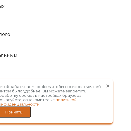
ых
лого
альным
ы обрабатываем cookies чтобы пользоваться веб-
айтом было удобнее. Вы можете запретить
бработку сookies в настройках браузера.
ожалуйста, ознакомитесь с
политикой
онфиденциальности
Принять