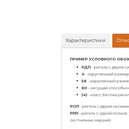
Характеристики
Опи
ПРИМЕР УСЛОВНОГО ОБОЗ
РДП
- ригель с двумя 
4
- округленный размер 
56
- округленный размер
60
- несущая способност
(4)
- класс бетона риге
РОП
- ригель с двумя несим
РЛП
- ригель с одной полкой
лестничных маршей.