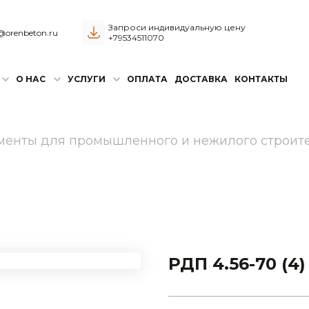
Запроси индивидуальную цену
@orenbeton.ru
+79534511070
О НАС
УСЛУГИ
ОПЛАТА
ДОСТАВКА
КОНТАКТЫ
менты для промышленного и нежилого строит
РДП 4.56-70 (4)