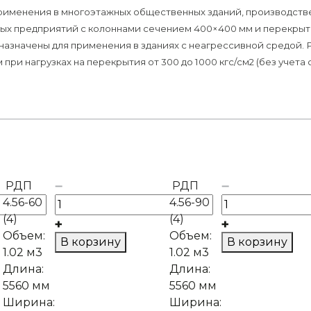
рименения в многоэтажных общественных зданий, производств
х предприятий с колоннами сечением 400×400 мм и перекрыт
дназначены для применения в зданиях с неагрессивной средой. 
2 м при нагрузках на перекрытия от 300 до 1000 кгс/см2 (без учет
РДП
РДП
4.56-60
4.56-90
(4)
(4)
Объем:
Объем:
В корзину
В корзину
1.02 м3
1.02 м3
Длина:
Длина:
5560 мм
5560 мм
Ширина:
Ширина: