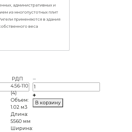
енных, административных и
ием из многопустотных плит
Ригели применяются в здания
а собственного веса
РДП
4.56-110
(4)
Объем:
В корзину
1.02 м3
Длина:
5560 мм
Ширина: