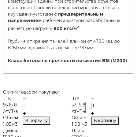
конструкций зданий при строительстве объектов
всех типов. Панели перекрытий многопустотные с
круглыми пустотами
с предварительным
напряжением
рабочей арматуры разработаны на
2
расчетную нагрузку
800 кгс/м
Глубина опирания панелей длиной от 4780 мм. до
6280 мм. должна быть не менее 90 мм.
Класс бетона по прочности на сжатие В15 (М200)
С этим товаром покупают
ПК
ПК
56.15-8
57.15-8
АтVТ-а
АтVТ-а
Объем:
Объем:
В корзину
В корзину
1.05 м3
1.08 м3
Длина:
Длина:
5580 мм
5680 мм