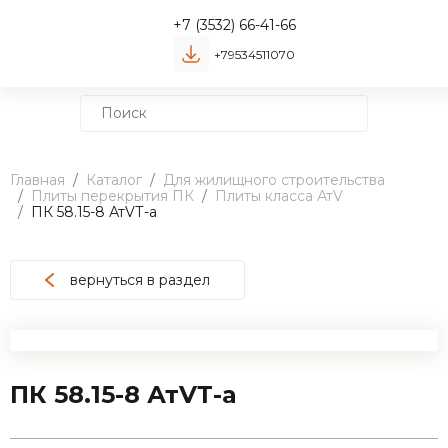
+7 (3532) 66-41-66
+79534511070
Главная
Каталог
Для жилищного строительства
Плиты перекрытия ПК
Плиты класса АтV
ПК 58.15-8 АтVТ-а
вернуться в раздел
ПК 58.15-8 АтVТ-а