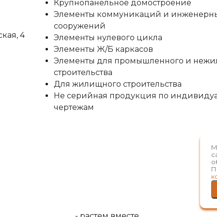
Крупнопанельное домостроение
Элементы коммуникаций и инженерн
сооружений
ская, 4
Элементы нулевого цикла
Элементы Ж/Б каркасов
Элементы для промышленного и нежи
строительства
Для жилищного строительства
Не серийная продукция по индивиду
чертежам
М
с
о
П
к
-
растем вместе