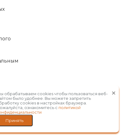
ых
лого
альным
ы обрабатываем cookies чтобы пользоваться веб-
айтом было удобнее. Вы можете запретить
бработку сookies в настройках браузера.
ожалуйста, ознакомитесь с
политикой
онфиденциальности
Принять