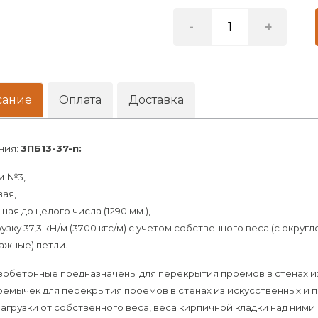
-
+
сание
Оплата
Доставка
ния:
3ПБ13-37-п:
м №3,
вая,
нная до целого числа (1290 мм.),
узку 37,3 кН/м (3700 кгс/м) с учетом собственного веса (с округ
ажные) петли.
бетонные предназначены для перекрытия проемов в стенах из
емычек для перекрытия проемов в стенах из искусственных и 
нагрузки от собственного веса, веса кирпичной кладки над ними