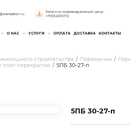
Запроси индивидуальную цену
@orenbeton.ru
+79534511070
О НАС
УСЛУГИ
ОПЛАТА
ДОСТАВКА
КОНТАКТЫ
 жилищного строительства
Перемычки
Пер
е плит перекрытия
5ПБ 30-27-п
5ПБ 30-27-п