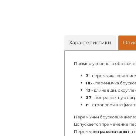
Характеристики
Опи
Пример условного обозначе
3
- перемычка сечение
ПБ
- перемычка бруско
13
- длина в дм. округле
37
- под расчетную нагр
п
- строповочные (монт
Перемычки брусковые железо
Допускается применение пер
Перемычки
рассчитаны
на 